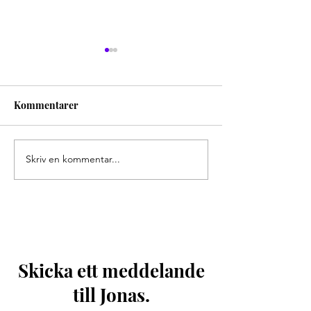
Kommentarer
Skriv en kommentar...
Vad ska kyrkan göra när
3 goda anledning
Jesus trendar?
lyssna till Gud
Skicka ett meddelande
till Jonas.