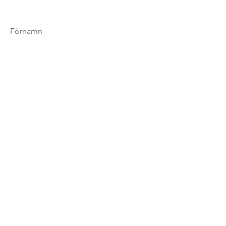
Förnamn
Efternamn
E-post
Ditt meddelande...
Skicka