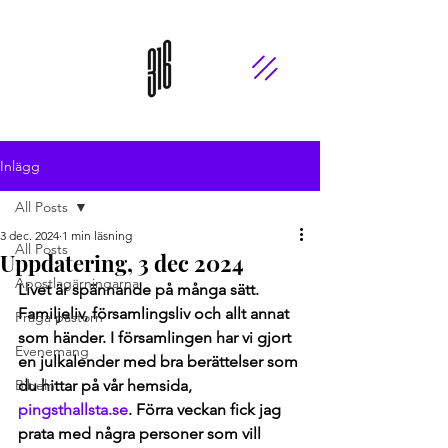
Inlägg
All Posts
3 dec. 2024
1 min läsning
All Posts
Uppdatering, 3 dec 2024
Apostlagärningarna
Livet är spännande på många sätt. 
Familjeliv, församlingsliv och allt annat 
Fråga pastorn
som händer. I församlingen har vi gjort 
Evenemang
en julkalender med bra berättelser som 
Bibeln
du hittar på vår hemsida, 
pingsthallsta.se
. Förra veckan fick jag 
prata med några personer som vill 