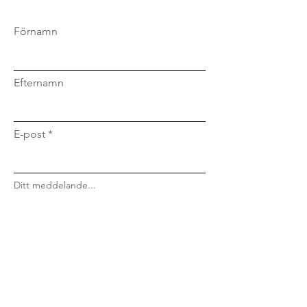
Förnamn
Efternamn
E-post
Ditt meddelande...
Skicka