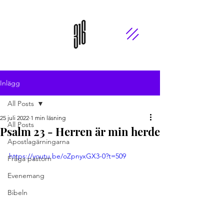
Inlägg
All Posts
25 juli 2022
1 min läsning
All Posts
Psalm 23 - Herren är min herde
Apostlagärningarna
https://youtu.be/oZpnyxGX3-0?t=509
Fråga pastorn
Evenemang
Bibeln