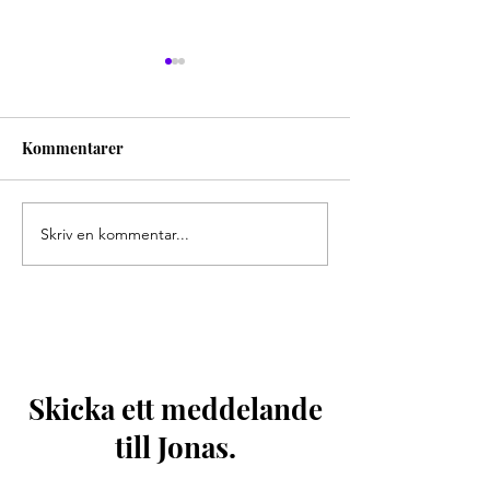
Kommentarer
Uppdatering, 3 
Skriv en kommentar...
Vad ska kyrkan göra när
Jesus trendar?
Skicka ett meddelande
till Jonas.