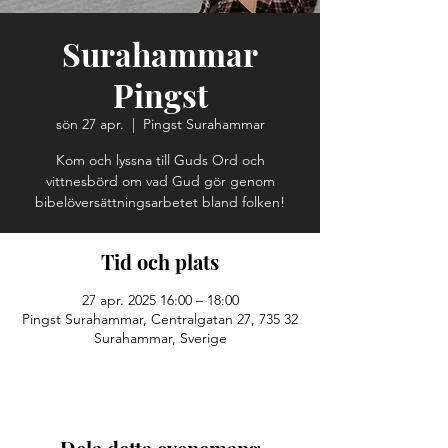
Surahammar
Pingst
sön 27 apr.
  |  
Pingst Surahammar
Kom och lyssna till Guds Ord och
vittnesbörd om vad Gud gör genom
bibelöversättningsarbetet bland folken!
Tid och plats
27 apr. 2025 16:00 – 18:00
Pingst Surahammar, Centralgatan 27, 735 32
Surahammar, Sverige