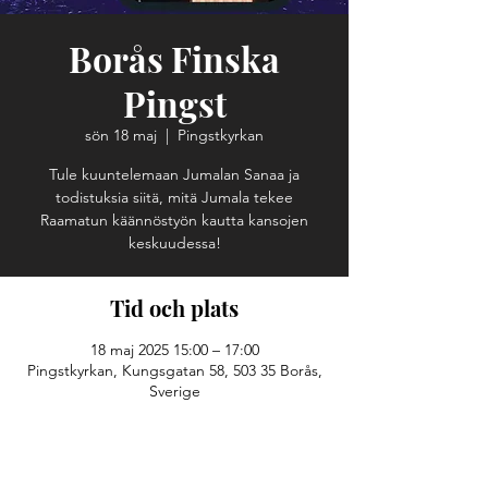
Borås Finska
Pingst
sön 18 maj
  |  
Pingstkyrkan
Tule kuuntelemaan Jumalan Sanaa ja
todistuksia siitä, mitä Jumala tekee
Raamatun käännöstyön kautta kansojen
keskuudessa!
Tid och plats
18 maj 2025 15:00 – 17:00
Pingstkyrkan, Kungsgatan 58, 503 35 Borås,
Sverige