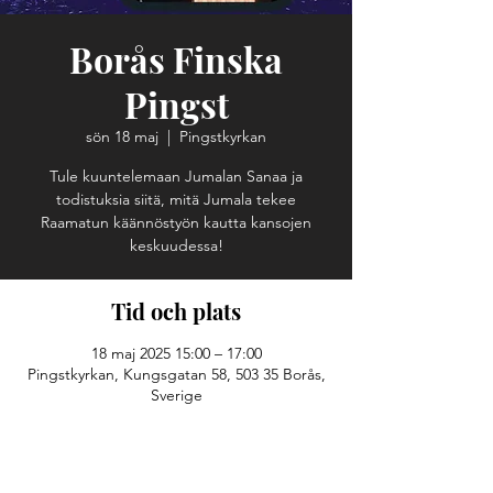
Borås Finska
Pingst
sön 18 maj
  |  
Pingstkyrkan
Tule kuuntelemaan Jumalan Sanaa ja
todistuksia siitä, mitä Jumala tekee
Raamatun käännöstyön kautta kansojen
keskuudessa!
Tid och plats
18 maj 2025 15:00 – 17:00
Pingstkyrkan, Kungsgatan 58, 503 35 Borås,
Sverige