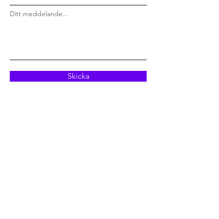
Ditt meddelande...
Skicka
FÖLJ JONAS PÅ SOCIALA MEDIER